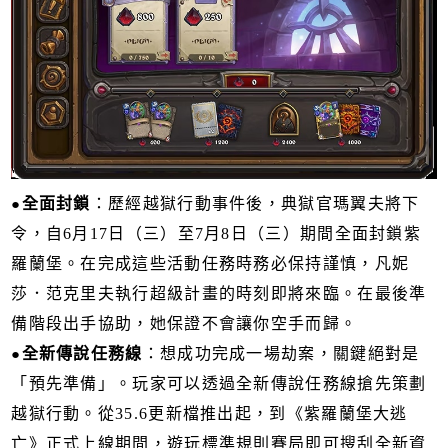
●
全面封鎖
：歷經越獄行動事件後，典獄官瑪翼夫將下
令，自6月17日（三）至7月8日（三）期間全面封鎖紫
羅蘭堡。在完成這些活動任務時務必保持謹慎，凡妮
莎．范克里夫執行超級計畫的時刻即將來臨。在最後準
備階段出手協助，她保證不會讓你空手而歸。
●
全新傳說任務線
：想成功完成一場劫案，關鍵絕對是
「預先準備」。玩家可以透過全新傳說任務線搶先策劃
越獄行動。從35.6更新檔推出起，到《紫羅蘭堡大逃
亡》正式上線期間，遊玩標準規則賽局即可搜刮全新資