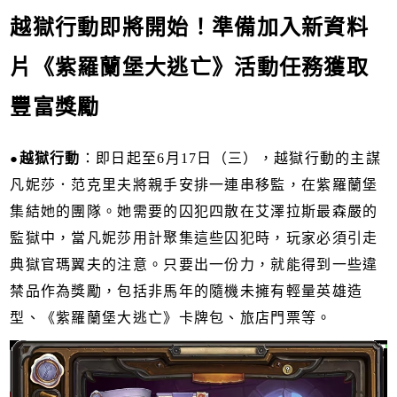
越獄行動即將開始！準備加入新資料
片《紫羅蘭堡大逃亡》活動任務獲取
豐富獎勵
●
越獄行動
：即日起至6月17日（三），越獄行動的主謀
凡妮莎．范克里夫將親手安排一連串移監，在紫羅蘭堡
集結她的團隊。她需要的囚犯四散在艾澤拉斯最森嚴的
監獄中，當凡妮莎用計聚集這些囚犯時，玩家必須引走
典獄官瑪翼夫的注意。只要出一份力，就能得到一些違
禁品作為獎勵，包括非馬年的隨機未擁有輕量英雄造
型、《紫羅蘭堡大逃亡》卡牌包、旅店門票等。