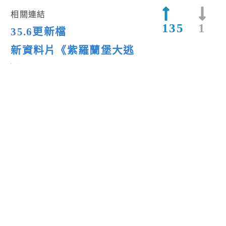
相關連結
135
1
35.6更新檔
新資料片《紫羅蘭堡大逃
亡》
即時戰略
棋牌桌遊
PC
爐石戰記
上一篇新聞
下一篇新聞
留言回應
送出
閱讀更多