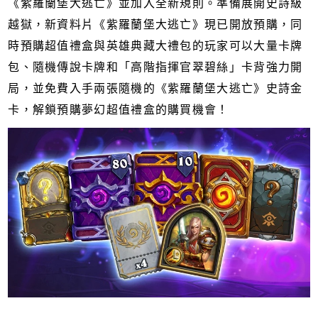
《紫羅蘭堡大逃亡》並加入全新規則。準備展開史詩級
越獄，新資料片《紫羅蘭堡大逃亡》現已開放預購，同
時預購超值禮盒與英雄典藏大禮包的玩家可以大量卡牌
包、隨機傳說卡牌和「高階指揮官翠碧絲」卡背強力開
局，並免費入手兩張隨機的《紫羅蘭堡大逃亡》史詩金
卡，解鎖預購夢幻超值禮盒的購買機會！