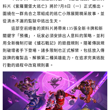
料片《紫羅蘭堡大逃亡》將於7月8日（一）正式推出，
圍繞在一群烏合之眾組成的逃亡小隊展開精采故事，並
從滴水不漏的監獄中逃出生天。
這部空前絕後的資料片將帶來135張全新卡牌和新
關鍵字「預備」，玩家必須安排出人意料的策略，並利
用全新機制打破《爐石戰記》的遊戲規則。隨著傳說規
則破壞者手下登場，諸多限制也正式解禁，包括放入傳
說牌的複製品、解鎖第二種英雄能力，在追求完美逃脫
行動的過程中改寫規則書。