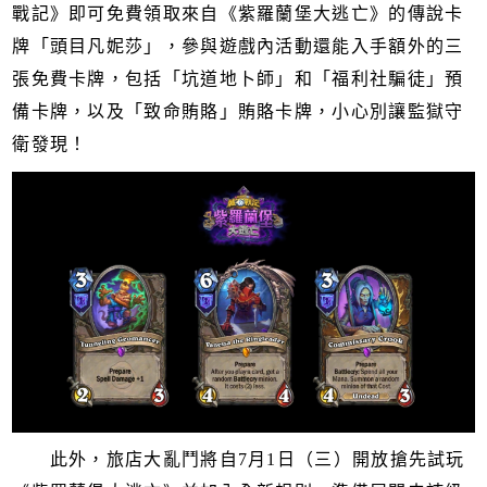
戰記》即可免費領取來自《紫羅蘭堡大逃亡》的傳說卡
牌「頭目凡妮莎」，參與遊戲內活動還能入手額外的三
張免費卡牌，包括「坑道地卜師」和「福利社騙徒」預
備卡牌，以及「致命賄賂」賄賂卡牌，小心別讓監獄守
衛發現！
此外，旅店大亂鬥將自7月1日（三）開放搶先試玩