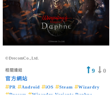
©DrecomCo.,Ltd.
9
0
相關連結
官方網站
PR
Android
iOS
Steam
Wizardry
Drecom
Wizardry Variants Daphne