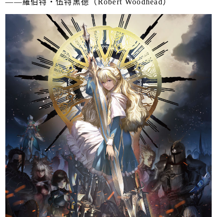
——羅伯特・伍特黑德（Robert Woodhead）