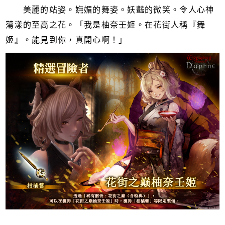
美麗的站姿。嫵媚的舞姿。妖豔的微笑。令人心神
蕩漾的至高之花。「我是柚奈壬姬。在花街人稱『舞
姬』。能見到你，真開心啊！」