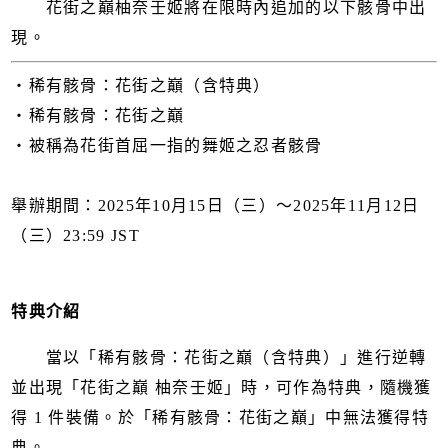
花街之巔柚奈壬姬將在限時內追加的以下骸骨中出
現。
・稀有骸骨：花街之巔（含特典）
・稀有骸骨：花街之巔
・被稱為花街首屈一指的舞姬之忍者骸骨
舉辦期間：2025年10月15日（三）～2025年11月12日
（三）23:59 JST
特典介紹
當以「稀有骸骨：花街之巔（含特典）」進行逆轉
並出現「花街之巔 柚奈壬姬」時，可作為特典，隨機獲
得 1 件裝備。於「稀有骸骨：花街之巔」中無法獲得特
典。