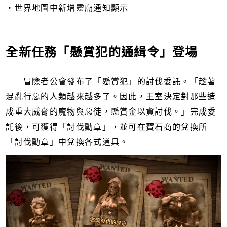
・世界地圖中新增靈廟通知顯示
全新任務「懸賞犯的通緝令」登場
冒險者公會發布了「懸賞犯」的討伐委託。「趁著
混亂行惡的人類越來越多了。因此，王室決定對那些造
成重大威脅的魔物與惡徒，懸賞金以資討伐。」完成委
託後，可獲得「討伐勳章」，並可在寶石商的兌換所
「討伐勳章」中兌換各式道具。