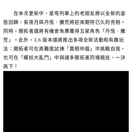
在本次更新中，星穹列車上的老朋友將以全新的姿
態回歸，長夜月與丹恆．騰荒將迎來期待已久的亮相。
同時，開拓者還將有機會免費獲得五星角色「丹恆．騰
荒」。此外，3.6 版本還將推出多項全新活動和有趣玩
法：開拓者可在高難度試煉「異相仲裁」中挑戰自我，
也可在「繽紛大亂鬥」中與諸多開拓者同場競技，一決
高下！