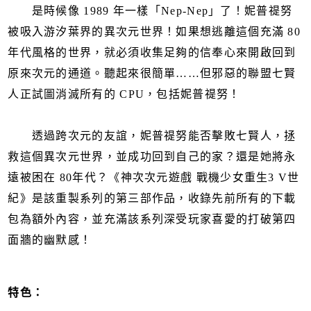
是時候像 1989 年一樣「Nep-Nep」了！妮普禔努
被吸入游汐葉界的異次元世界！如果想逃離這個充滿 80
年代風格的世界，就必須收集足夠的信奉心來開啟回到
原來次元的通道。聽起來很簡單……但邪惡的聯盟七賢
人正試圖消滅所有的 CPU，包括妮普禔努！
透過跨次元的友誼，妮普禔努能否擊敗七賢人，拯
救這個異次元世界，並成功回到自己的家？還是她將永
遠被困在 80年代？《神次次元遊戲 戰機少女重生3 V世
紀》是該重製系列的第三部作品，收錄先前所有的下載
包為額外內容，並充滿該系列深受玩家喜愛的打破第四
面牆的幽默感！
特色：