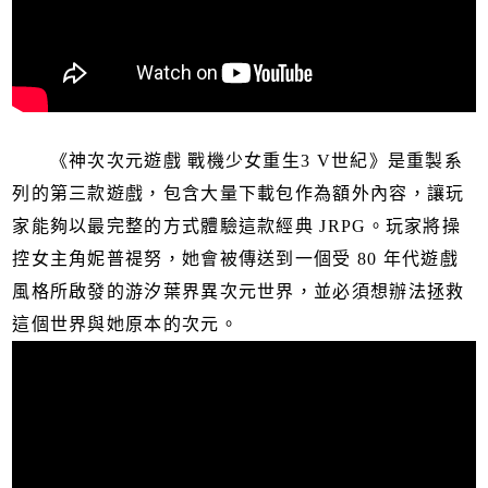
《神次次元遊戲 戰機少女重生3 V世紀》是重製系
列的第三款遊戲，包含大量下載包作為額外內容，讓玩
家能夠以最完整的方式體驗這款經典 JRPG。玩家將操
控女主角妮普禔努，她會被傳送到一個受 80 年代遊戲
風格所啟發的游汐葉界異次元世界，並必須想辦法拯救
這個世界與她原本的次元。