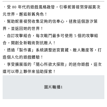
．受 80 年代的遊戲風格啟發，引導妮普禔努穿越異次
元世界，邂逅新舊角色！
．幫助妮普禔努收集足夠的信奉心，拯救這個游汐葉
界，並返回她的世界！
．自訂攻擊組合，每次戰鬥最多可使用 5 個的攻擊組
合，開創全新戰術對抗敵人！
．透過「製作書」系統調整迷宮寶藏、敵人難度等，打
造個人化的遊戲體驗！
．享受擴展版的「隨心所欲大探險」的迷你遊戲，這次
還可以帶上夥伴來協助探索！
圖片輪播1