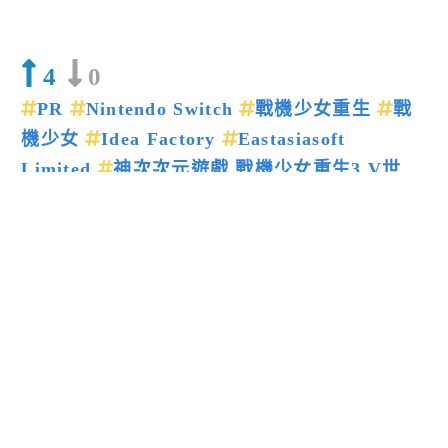
4
0
PR
Nintendo Switch
戰機少女重生
戰
機少女
Idea Factory
Eastasiasoft
Limited
神次次元遊戲 戰機少女重生3 V世
紀
上一篇新聞
下一篇新聞
留言回應
送出
閱讀更多