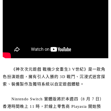
《神次次元遊戲 戰機少女重生3 V世紀》是一款角
色扮演遊戲，擁有引人入勝的 3D 戰鬥、沉浸式迷宮探
索、裝備製作及獨特系統以自定遊戲體驗。
Nintendo Switch 實體版將於本週四（8 月 7 日）
香港時間晚上 11 時，於線上零售商 Playasia 開始預