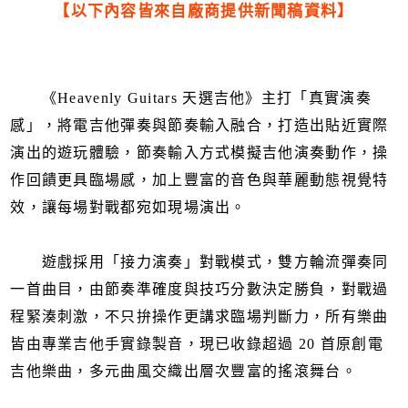
【以下內容皆來自廠商提供新聞稿資料】
《Heavenly Guitars 天選吉他》主打「真實演奏
感」，將電吉他彈奏與節奏輸入融合，打造出貼近實際
演出的遊玩體驗，節奏輸入方式模擬吉他演奏動作，操
作回饋更具臨場感，加上豐富的音色與華麗動態視覺特
效，讓每場對戰都宛如現場演出。
遊戲採用「接力演奏」對戰模式，雙方輪流彈奏同
一首曲目，由節奏準確度與技巧分數決定勝負，對戰過
程緊湊刺激，不只拚操作更講求臨場判斷力，所有樂曲
皆由專業吉他手實錄製音，現已收錄超過 20 首原創電
吉他樂曲，多元曲風交織出層次豐富的搖滾舞台。