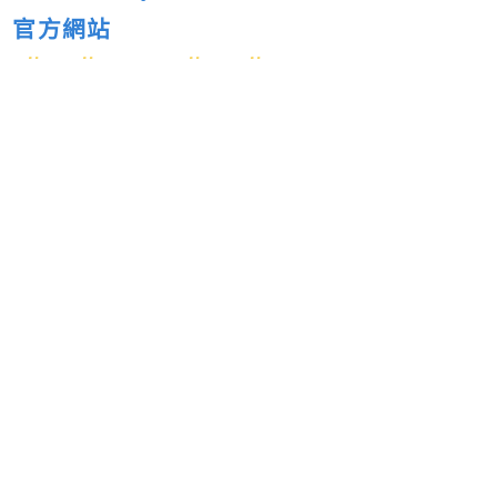
官方網站
PR
Android
iOS
Heavenly Guitars
天選吉他
7月新作
So-net
PANDOLOR
So-net Game Studio
Heavenly Guitars 天選吉他
上一篇新聞
下一篇新聞
留言回應
送出
閱讀更多