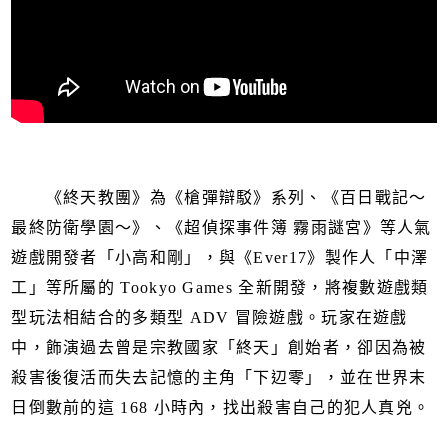
《終天教團》為《槍彈辯駁》系列、《百日戰記～
最終防衛學園～》、《超偵探事件簿 霧雨謎宮》等人氣
遊戲開發者「小高和剛」，與《Ever17》製作人「中澤
工」等所屬的 Tookyo Games 全新開發，將複數遊戲類
型玩法相結合的多類型 ADV 冒險遊戲。玩家在遊戲
中，飾演過去曾是宗教國家「終天」創始者，卻因為被
殺害後復活而失去記憶的主角「下辺零」，並在世界末
日倒數前的這 168 小時內，找出殺害自己的犯人真兇。