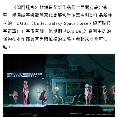
《闇鬥迷宮》雖然是全新作品但世界觀有設定彩
蛋，相澤誠吾透露與萬代南夢宮旗下眾多科幻作品所共
享的「UGSF（United Galaxy Space Force，銀河聯邦
宇宙軍）」宇宙有關，他舉例《Dig Dug》系列中的的
怪物在本作都會有黑暗風格的型態，看起來才會可怕一
點。