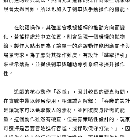
續前進的經典玩法，然而光是這樣的操作對某些玩家來
說會太過困難，所以也加入了剎車與手動操作的機能。
在跳躍操作，其強度會根據搖桿的推動方向而變
化，若搖桿處於中立位置，則會呈現一個緩慢的拋物
線。製作人點出是為了讓單一的跳躍動作能因應關卡與
場景需求。為了應對其操作難度，有設計「跳躍指引」
來標示落點，並提供剎車與輔助導引系統來提升操作
性。
遊戲的核心動作「吞噬」，因其較長的硬直時間，
在實戰中難以輕易使用，相澤誠吾解釋：「吞噬的設計
是讓玩家可以獲取敵人的素材，並回復變身所需的能
量。這個動作雖然有硬直，但是有策略性設計的，玩家
可選擇是否要冒險進行吞噬，或採取保守打法。」，因