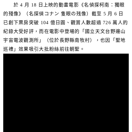
於 4 月 18 日上映的動畫電影《名偵探柯南：獨眼
的殘像》（名探偵コナン 隻眼の残像）截至 5 月 6 日
已創下票房突破 104 億日圓、觀賞人數超過 726 萬人的
紀錄大受好評，而在電影中登場的「國立天文台野邊山
宇宙電波觀測所」（位於長野縣南牧村），也因「聖地
巡禮」效果吸引大批粉絲前往朝聖。