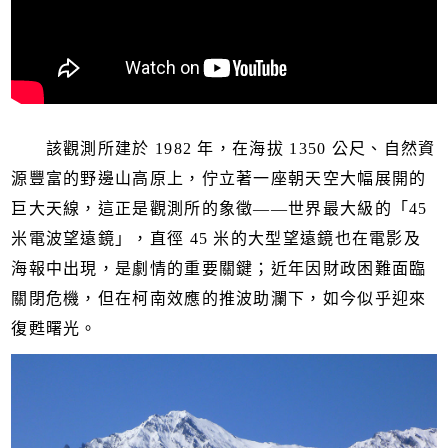
該觀測所建於 1982 年，在海拔 1350 公尺、自然資
源豐富的野邊山高原上，佇立著一座朝天空大幅展開的
巨大天線，這正是觀測所的象徵——世界最大級的「45
米電波望遠鏡」，直徑 45 米的大型望遠鏡也在電影及
海報中出現，是劇情的重要關鍵；近年因財政困難面臨
關閉危機，但在柯南效應的推波助瀾下，如今似乎迎來
復甦曙光。