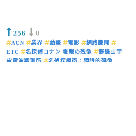
256
0
ACN
業界
動畫
電影
網路趣聞
ETC
名探偵コナン 隻眼の残像
野邊山宇
宙電波觀測所
名偵探柯南：獨眼的殘像
上一篇新聞
下一篇新聞
留言回應
送出
閱讀更多