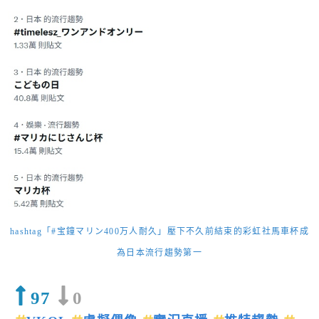
hashtag「#宝鐘マリン400万人耐久」壓下不久前結束的彩虹社馬車杯成
為日本流行趨勢第一
97
0