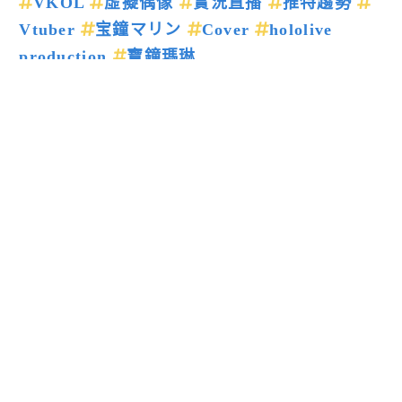
VKOL
虛擬偶像
實況直播
推特趨勢
Vtuber
宝鐘マリン
Cover
hololive
production
寶鐘瑪琳
上一篇新聞
下一篇新聞
留言回應
送出
閱讀更多