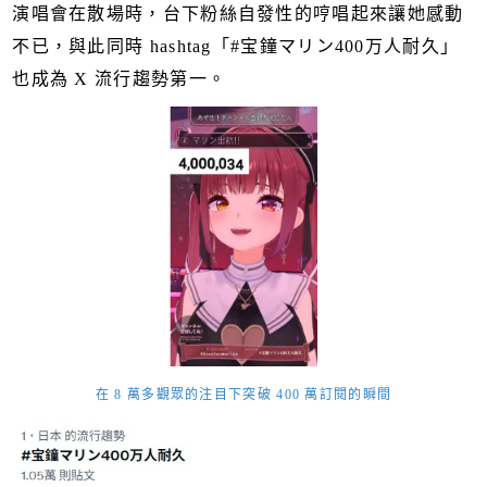
演唱會在散場時，台下粉絲自發性的哼唱起來讓她感動
不已，與此同時 hashtag「#宝鐘マリン400万人耐久」
也成為 X 流行趨勢第一。
在 8 萬多觀眾的注目下突破 400 萬訂閱的瞬間