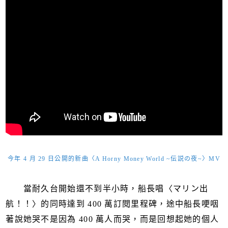
今年 4 月 29 日公開的新曲〈A Horny Money World ~伝説の夜~〉MV
當耐久台開始還不到半小時，船長唱〈マリン出
航！！〉的同時達到 400 萬訂閱里程碑，途中船長哽咽
著說她哭不是因為 400 萬人而哭，而是回想起她的個人