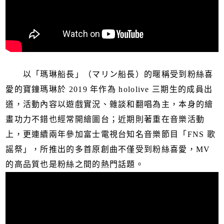
以「瑪琳船長」（マリン船長）的暱稱受到粉絲喜
愛的寶鐘瑪琳於 2019 年作為 hololive 三期生的成員出
道，活動內容以遊戲實況、雜談和翻唱為主，本身的繪
畫功力不錯也經常開繪圖台；近期則著重在音樂活動
上，更連續兩年參加富士電視台知名音樂節目「FNS 歌
謡祭」，所推出的多首原創曲不僅受到粉絲喜愛，MV
的高品質也是粉絲之間的熱門話題。