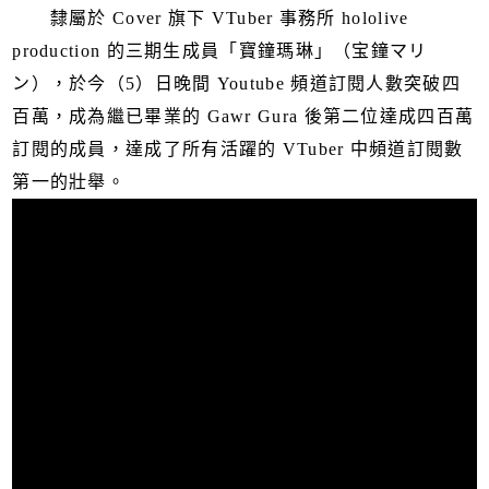
隸屬於 Cover 旗下 VTuber 事務所 hololive
production 的三期生成員「寶鐘瑪琳」（宝鐘マリ
ン），於今（5）日晚間 Youtube 頻道訂閱人數突破四
百萬，成為繼已畢業的 Gawr Gura 後第二位達成四百萬
訂閱的成員，達成了所有活躍的 VTuber 中頻道訂閱數
第一的壯舉。