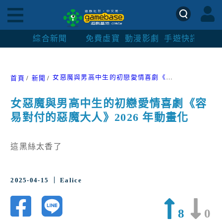
綜合新聞
免費虛寶
動漫影劇
手遊快訊
紳士
女惡魔與男高中生的初戀愛情喜劇《容易對付的惡魔大人》2026 年動畫化
首頁
新聞
女惡魔與男高中生的初戀愛情喜劇《容
易對付的惡魔大人》2026 年動畫化
這黑絲太香了
2025-04-15 ｜ Ealice
8
0