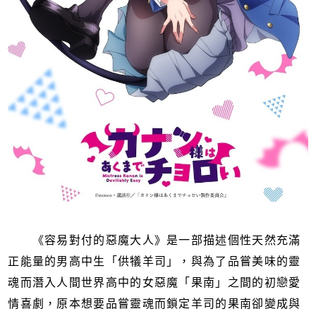
《容易對付的惡魔大人》是一部描述個性天然充滿
正能量的男高中生「供犠羊司」，與為了品嘗美味的靈
魂而潛入人間世界高中的女惡魔「果南」之間的初戀愛
情喜劇，原本想要品嘗靈魂而鎖定羊司的果南卻變成與