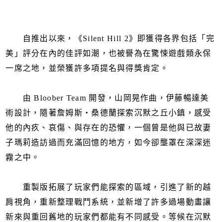
自推出以來，《Silent Hill 2》即獲得各界包括「完
美」評分在內的佳評如潮，也被譽為在驚悚遊戲類永保
一席之地，並榮獲許多項提名與得獎肯定。
由 Bloober Team 開發，山岡晃作曲，伊藤暢達美
術設計，隨著詹姆斯・桑德蘭探索沉默之丘小鎮，感受
他的內疚、哀傷、與存在的恐懼，一個曾是他與已故妻
子瑪莉造訪過而充滿回憶的地方，如今卻壟罩在深深迷
霧之中。
重製版拓展了玩家們能探索的區域，引進了新的越
肩視角，重新整理戰鬥系統，並新增了許多過場動畫讓
新來與重回舊地的玩家們都能有不同感受。等候在沉默