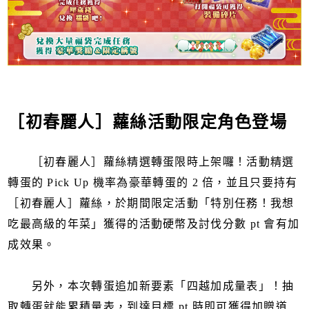
［初春麗人］蘿絲活動限定角色登場
［初春麗人］蘿絲精選轉蛋限時上架囉！活動精選
轉蛋的 Pick Up 機率為豪華轉蛋的 2 倍，並且只要持有
［初春麗人］蘿絲，於期間限定活動「特別任務！我想
吃最高級的年菜」獲得的活動硬幣及討伐分數 pt 會有加
成效果。
另外，本次轉蛋追加新要素「四越加成量表」！抽
取轉蛋就能累積量表，到達目標 pt 時即可獲得加贈道