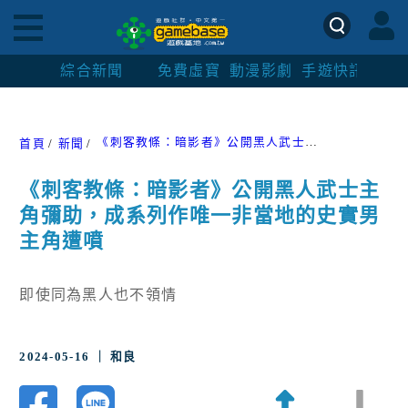
綜合新聞
免費虛寶
動漫影劇
手遊快訊
紳士
《刺客教條：暗影者》公開黑人武士主角彌助，成系列作唯一非當地的史實男主角遭噴
首頁
新聞
《刺客教條：暗影者》公開黑人武士主
角彌助，成系列作唯一非當地的史實男
主角遭噴
即使同為黑人也不領情
2024-05-16 ｜ 和良