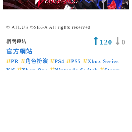
© ATLUS ©SEGA All rights reserved.
120
0
相關連結
官方網站
PR
角色扮演
PS4
PS5
Xbox Series
X|S
Xbox One
Nintendo Switch
Steam
真．女神轉生V
真．女神轉生
女神轉生
V
SEGA
世雅
ATLUS
6月新作
真．
女神轉生V Vengeance
上一篇新聞
下一篇新聞
留言回應