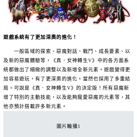
遊戲系統有了更加深奧的進化！
一般區域的探索、惡魔對話、戰鬥、成長要素、以
及新的惡魔體驗等，《真．女神轉生V》中的各方面系
統都做出了細緻的調整以及新增全新元素。遊戲變得更
加容易遊玩，有了更深奧的進化。當然也採用了多重結
局。可說是《真．女神轉生V》的決定版！所有惡魔新
增了特別的主動技能，以及能夠寵愛惡魔的元素等，其
他亦預計搭載許多新元素。
圖片輪播1