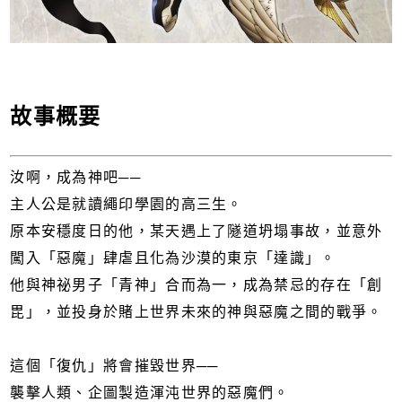
故事概要
汝啊，成為神吧──
主人公是就讀繩印學園的高三生。
原本安穩度日的他，某天遇上了隧道坍塌事故，並意外
闖入「惡魔」肆虐且化為沙漠的東京「達識」。
他與神祕男子「青神」合而為一，成為禁忌的存在「創
毘」，並投身於賭上世界未來的神與惡魔之間的戰爭。
這個「復仇」將會摧毀世界──
襲擊人類、企圖製造渾沌世界的惡魔們。