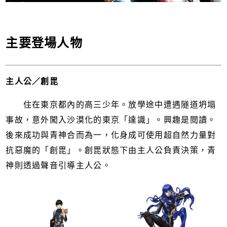
主要登場人物
主人公／創毘
住在東京都內的高三少年。放學途中遭遇隧道坍塌
事故，意外闖入沙漠化的東京「達識」。興趣是閱讀。
後來成功與青神合而為一，化身成可使用超自然力量對
抗惡魔的「創毘」。創毘狀態下由主人公負責決策，青
神則透過聲音引導主人公。