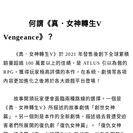
何謂《真．女神轉生V
Vengeance》？
《真．女神轉生V》於 2021 年發售後創下全球累積
銷量超過 100 萬套以上的佳績，是 ATLUS 引以為傲的
RPG。獲得玩家極高評價的本作，在系統、劇情等各項
內容更加進化之後將於各大遊戲平台登場！
故事開頭玩家便會面臨兩種路線的選擇。一個是
《真．女神轉生V》所描述的故事劇情「創世女神
篇」。另一個則是本作的全新劇情，描述過去曾遭受迫
害者們所展開的復仇劇「復仇女神篇」。「復仇女神