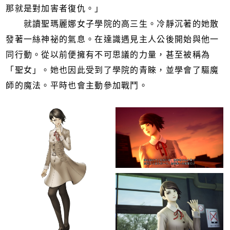
那就是對加害者復仇。」
就讀聖瑪麗娜女子學院的高三生。冷靜沉著的她散
發著一絲神祕的氣息。在達識遇見主人公後開始與他一
同行動。從以前便擁有不可思議的力量，甚至被稱為
「聖女」。她也因此受到了學院的青睞，並學會了驅魔
師的魔法。平時也會主動參加戰鬥。