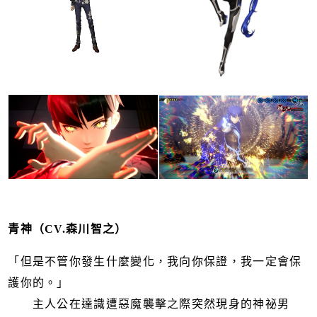
青神（CV.森川智之）
「但是不管你發生什麼變化，我向你保證，我一定會保
護你的。」
主人公在達識遭惡魔襲擊之際突然現身的神祕男