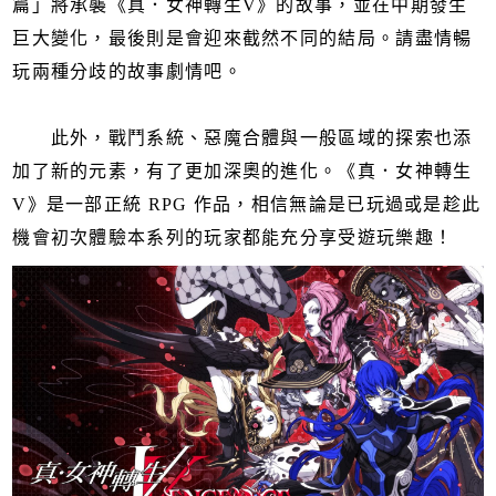
篇」將承襲《真．女神轉生V》的故事，並在中期發生
巨大變化，最後則是會迎來截然不同的結局。請盡情暢
玩兩種分歧的故事劇情吧。
此外，戰鬥系統、惡魔合體與一般區域的探索也添
加了新的元素，有了更加深奧的進化。《真．女神轉生
V》是一部正統 RPG 作品，相信無論是已玩過或是趁此
機會初次體驗本系列的玩家都能充分享受遊玩樂趣！