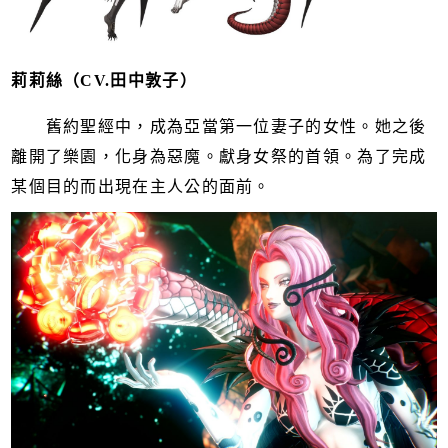
莉莉絲（CV.田中敦子）
舊約聖經中，成為亞當第一位妻子的女性。她之後
離開了樂園，化身為惡魔。獻身女祭的首領。為了完成
某個目的而出現在主人公的面前。