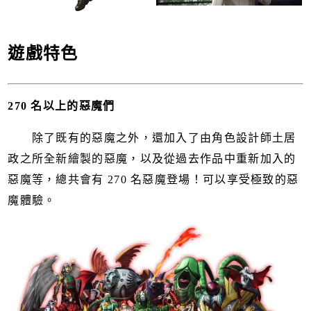
遊戲特色
270 名以上的惡魔們
除了既有的惡魔之外，還加入了由角色設計師土居
政之所全新繪製的惡魔，以及從過去作品中重新加入的
惡魔等，總共會有 270 名惡魔登場！可以享受極致的惡
魔體驗。