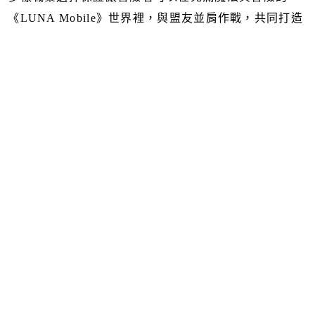
《LUNA Mobile》世界裡，與盟友並肩作戰，共同打造
傳奇旅程。
相關連結
137
1
《LUNA Mobile》事前登錄