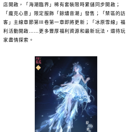
店開啟，「海潮臨界」稀有套裝限時累儲同步開啟；
「龐克心意」限定服飾「餘燼音潮」發售；「禁區的訪
客」主線章節第Ⅲ卷第一章即將更新；「冰原雪線」福
利活動開啟……更多豐厚福利資源和最新玩法，還待玩
家盡情探索。