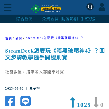
綜合新聞
免費虛寶
動漫影劇
手遊快訊
紳士
SteamDeck怎麼玩《暗黑破壞神4》？圖文步驟教學隨手開機刷寶
首頁
新聞
SteamDeck怎麼玩《暗黑破壞神4》？圖
文步驟教學隨手開機刷寶
社畜救星，搭車等人都開來刷寶
2023-06-02 ｜ 蓋子™
1025
0