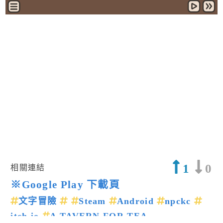
1
0
相關連結
※Google Play 下載頁
文字冒險
Steam
Android
npckc
itch.io
A TAVERN FOR TEA