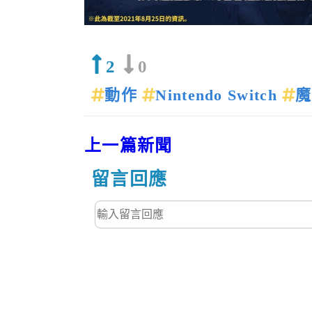
2
0
動作
Nintendo Switch
魔
上一篇新聞
留言回應