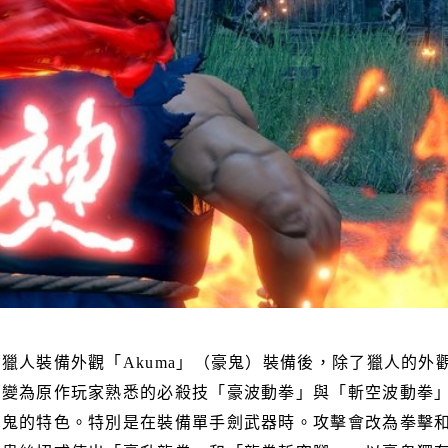
人裝備外觀「Akuma」（豪鬼）裝備後，除了獵人的外
會變為原作玩家熟悉的必殺技「豪波動拳」與「斬空波動拳
豪鬼的特色。特別是在裝備單手劍武器時。攻擊會改為拳擊