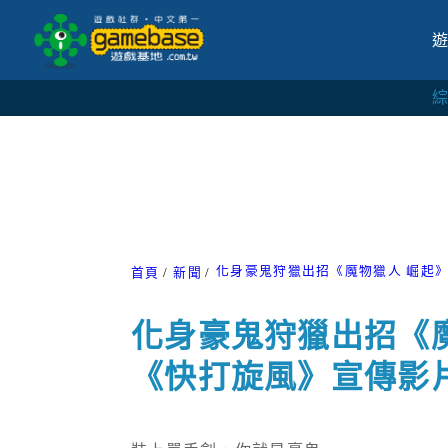
化身豪鬼狩獵出招《魔物獵人 崛起
首頁
新聞
化身豪鬼狩獵出招《
《快打旋風》宣傳影