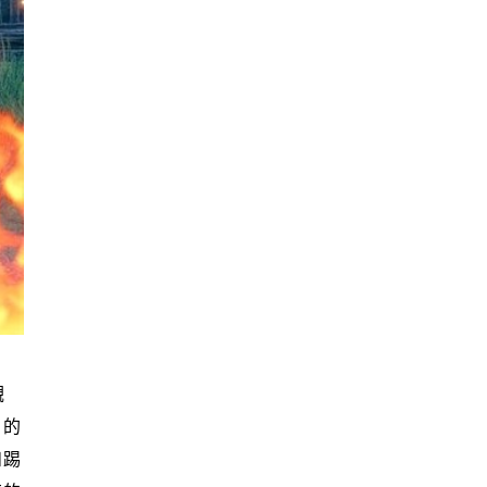
觀
」的
和踢