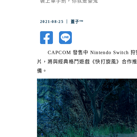
裝上單手劍，你就是豪鬼
2021-08-25 ｜ 蓋子™
CAPCOM 發售中 Nintendo Swi
片，將與經典格鬥遊戲《快打旋風》合作推出
備。