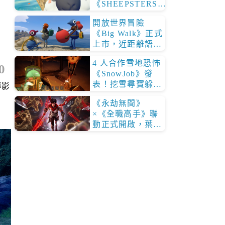
《SHEEPSTERS》
正式發表
開放世界冒險
《Big Walk》正式
上市，近距離語音
合作獨特玩法有望
4 人合作雪地恐怖
角逐 GOTY
0
《SnowJob》發
表！挖雪尋寶躲避
傳影
地下怪物，活著撐
裝
《永劫無間》
到天亮才算成功
×《全職高手》聯
動正式開啟，葉修
攜千機傘強勢登場