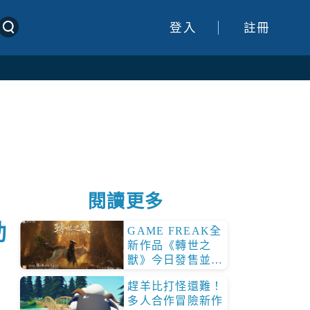
登入
註冊
閱讀更多
動
GAME FREAK全
新作品《轉世之
獸》今日發售並公
開新角色情報！
趕羊比打怪還難！
多人合作冒險新作