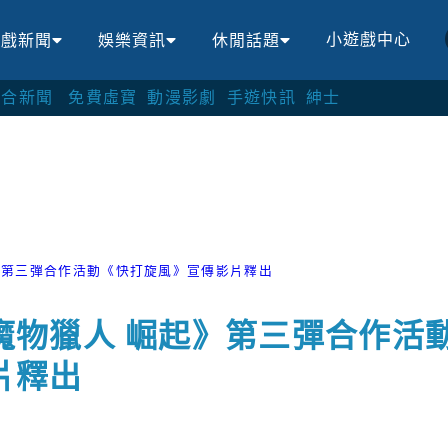
小遊戲中心
遊戲新聞
娛樂資訊
休閒話題
綜合新聞
免費虛寶
動漫影劇
手遊快訊
紳士
》第三彈合作活動《快打旋風》宣傳影片釋出
魔物獵人 崛起》第三彈合作活
片釋出