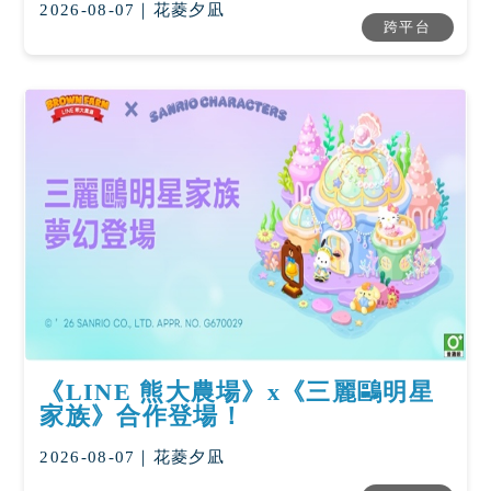
2026-08-07｜花菱夕凪
跨平台
《LINE 熊大農場》x《三麗鷗明星
家族》合作登場！
2026-08-07｜花菱夕凪