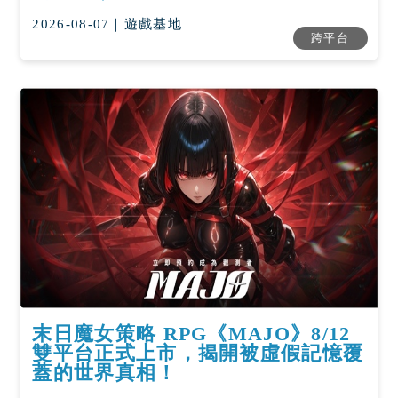
2026-08-07｜遊戲基地
跨平台
末日魔女策略 RPG《MAJO》8/12
雙平台正式上市，揭開被虛假記憶覆
蓋的世界真相！