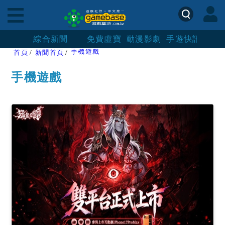
綜合新聞
免費虛寶
動漫影劇
手遊快訊
紳士
手機遊戲
首頁
新聞首頁
手機遊戲