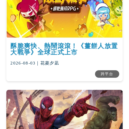
酥脆爽快、熱鬧滾滾！《薑餅人放置
大戰爭》全球正式上市
2026-08-03｜花菱夕凪
跨平台