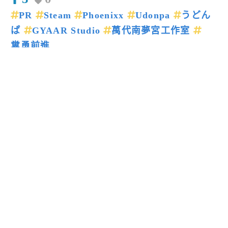
PR
Steam
Phoenixx
Udonpa
うどん
ぱ
GYAAR Studio
萬代南夢宮工作室
糞勇前進
上一篇新聞
下一篇新聞
留言回應
送出
閱讀更多