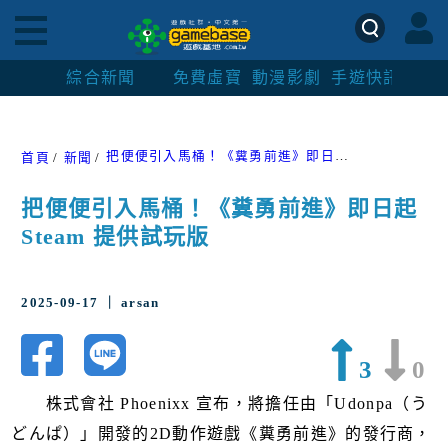
綜合新聞
免費虛寶
動漫影劇
手遊快訊
紳士
把便便引入馬桶！《糞勇前進》即日起 Steam 提供試玩版
首頁
新聞
把便便引入馬桶！《糞勇前進》即日起
Steam 提供試玩版
2025-09-17 ｜ arsan
3
0
株式會社 Phoenixx 宣布，將擔任由「Udonpa（う
どんぱ）」開發的2D動作遊戲《糞勇前進》的發行商，