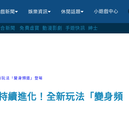
小遊戲中心
遊戲新聞
娛樂資訊
休閒話題
綜合新聞
免費虛寶
動漫影劇
手遊快訊
紳士
！全新玩法「變身頻道」登場
 週年持續進化！全新玩法「變身頻