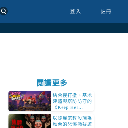
登入
註冊
閱讀更多
結合搜打撤、基地
建造與塔防防守的
《Keep Her
Safe》確定 8/14
以詭異宗教設施為
登陸 Steam
舞台的恐怖懸疑遊