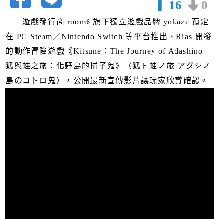
16
0
遊戲發行商 room6 旗下獨立遊戲品牌 yokaze 預定
在 PC Steam／Nintendo Switch 等平台推出、Rias 開發
的動作冒險遊戲《Kitsune：The Journey of Adashino
狐與蛙之旅：化野島的捕子鬼》（狐ト蛙ノ旅 アダシノ
島のコトロ鬼），公開最新宣傳影片讓玩家欣賞確認。