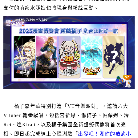
支付的萌系水豚娘也將現身與粉絲互動。
橘子嘉年華特別打造「VT音樂派對」，邀請六大
VTuber 輪番獻唱，包括宮祈緣、懶貓子、帕蘿妮、澪
Rei、煌Kirali，以及橘子集團全新虛擬偶像將首次亮
相。即日起完成線上心理測驗「
出發吧！測你的療癒小