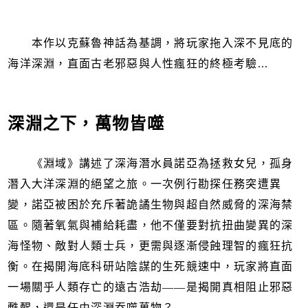
本作以克蘇魯神話為基調，將玩家拖入深不見底的
海洋深淵，直面古老邪惡與人性瘋狂的終極考驗...
深淵之下，萬物皆噬
《淵域》講述了深海潛水員諾亞為拯救女兒，孤身
潛入大洋深淵的絕望之旅。一次例行勘探任務突遭異
變，諾亞被困於充斥著詭譎生物與超自然威脅的深海禁
區。隨著氧氣與補給耗盡，他不僅要對抗扭曲變異的深
海怪物、敵對人類士兵，更需與逐漸侵蝕理智的瘋狂抗
衡。在揭開海底科研站陰謀的生死競速中，玩家將直面
一場關乎人類存亡的遠古浩劫——是揭開真相阻止邪惡
甦醒，還是任由深淵吞噬萬物？