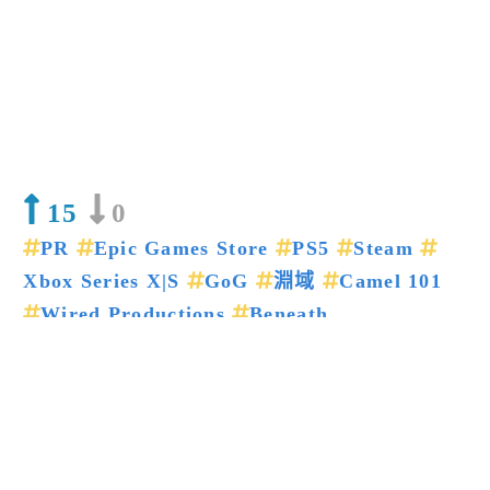
15
0
PR
Epic Games Store
PS5
Steam
Xbox Series X|S
GoG
淵域
Camel 101
Wired Productions
Beneath
上一篇新聞
下一篇新聞
留言回應