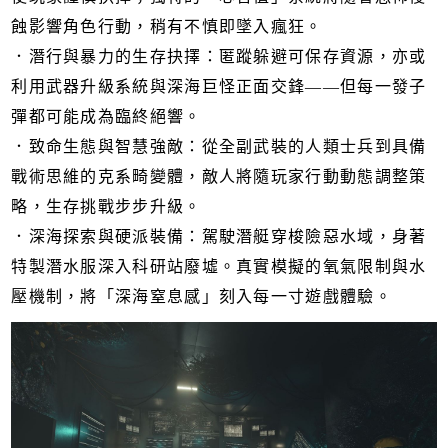
蝕影響角色行動，稍有不慎即墜入瘋狂。
．潛行與暴力的生存抉擇：匿蹤躲避可保存資源，亦或
利用武器升級系統與深海巨怪正面交鋒——但每一發子
彈都可能成為臨終絕響。
．致命生態與智慧強敵：從全副武裝的人類士兵到具備
戰術思維的克系畸變體，敵人將隨玩家行動動態調整策
略，生存挑戰步步升級。
．深海探索與硬派裝備：駕駛潛艇穿梭險惡水域，身著
特製潛水服深入科研站廢墟。真實模擬的氧氣限制與水
壓機制，將「深海窒息感」刻入每一寸遊戲體驗。