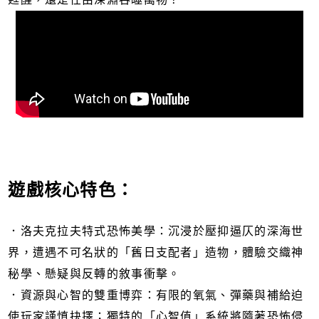
遊戲核心特色：
．洛夫克拉夫特式恐怖美學：沉浸於壓抑逼仄的深海世
界，遭遇不可名狀的「舊日支配者」造物，體驗交織神
秘學、懸疑與反轉的敘事衝擊。
．資源與心智的雙重博弈：有限的氧氣、彈藥與補給迫
使玩家謹慎抉擇；獨特的「心智值」系統將隨著恐怖侵